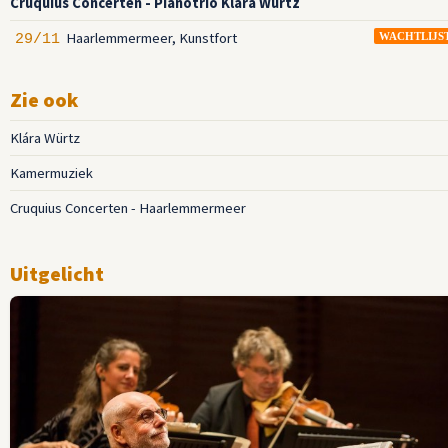
Cruquius Concerten - Pianotrio Klára Würtz
Haarlemmermeer, Kunstfort
29/11
WACHTLIJS
Zie ook
Klára Würtz
Kamermuziek
Cruquius Concerten - Haarlemmermeer
Uitgelicht