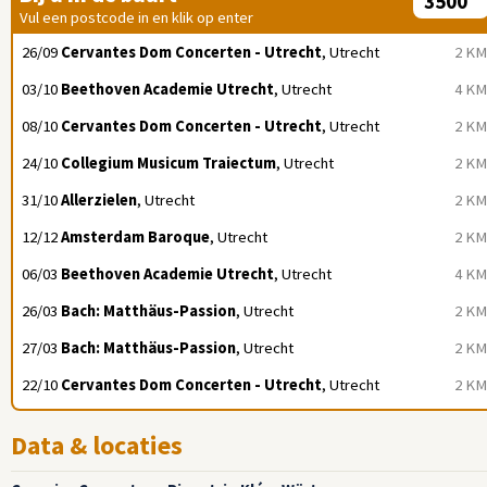
Vul een postcode in en klik op enter
26/09
Cervantes Dom Concerten - Utrecht
, Utrecht
2 KM
03/10
Beethoven Academie Utrecht
, Utrecht
4 KM
08/10
Cervantes Dom Concerten - Utrecht
, Utrecht
2 KM
24/10
Collegium Musicum Traiectum
, Utrecht
2 KM
31/10
Allerzielen
, Utrecht
2 KM
12/12
Amsterdam Baroque
, Utrecht
2 KM
06/03
Beethoven Academie Utrecht
, Utrecht
4 KM
26/03
Bach: Matthäus-Passion
, Utrecht
2 KM
27/03
Bach: Matthäus-Passion
, Utrecht
2 KM
22/10
Cervantes Dom Concerten - Utrecht
, Utrecht
2 KM
Data & locaties