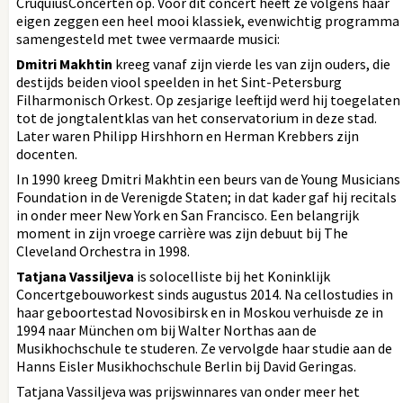
CruquiusConcerten op. Voor dit concert heeft ze volgens haar
eigen zeggen een heel mooi klassiek, evenwichtig programma
samengesteld met twee vermaarde musici:
Dmitri Makhtin
kreeg vanaf zijn vierde les van zijn ouders, die
destijds beiden viool speelden in het Sint-Petersburg
Filharmonisch Orkest. Op zesjarige leeftijd werd hij toegelaten
tot de jongtalentklas van het conservatorium in deze stad.
Later waren Philipp Hirshhorn en Herman Krebbers zijn
docenten.
In 1990 kreeg Dmitri Makhtin een beurs van de Young Musicians
Foundation in de Verenigde Staten; in dat kader gaf hij recitals
in onder meer New York en San Francisco. Een belangrijk
moment in zijn vroege carrière was zijn debuut bij The
Cleveland Orchestra in 1998.
Tatjana Vassiljeva
is solocelliste bij het Koninklijk
Concertgebouworkest sinds augustus 2014. Na cellostudies in
haar geboortestad Novosibirsk en in Moskou verhuisde ze in
1994 naar München om bij Walter Northas aan de
Musikhochschule te studeren. Ze vervolgde haar ­studie aan de
Hanns Eisler Musikhochschule ­Berlin bij David Geringas.
Tatjana Vassiljeva was prijswinnares van onder meer het