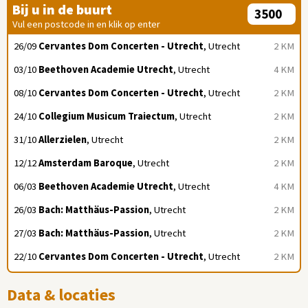
Bij u in de buurt
Vul een postcode in en klik op enter
26/09
Cervantes Dom Concerten - Utrecht
, Utrecht
2 KM
03/10
Beethoven Academie Utrecht
, Utrecht
4 KM
08/10
Cervantes Dom Concerten - Utrecht
, Utrecht
2 KM
24/10
Collegium Musicum Traiectum
, Utrecht
2 KM
31/10
Allerzielen
, Utrecht
2 KM
12/12
Amsterdam Baroque
, Utrecht
2 KM
06/03
Beethoven Academie Utrecht
, Utrecht
4 KM
26/03
Bach: Matthäus-Passion
, Utrecht
2 KM
27/03
Bach: Matthäus-Passion
, Utrecht
2 KM
22/10
Cervantes Dom Concerten - Utrecht
, Utrecht
2 KM
Data & locaties