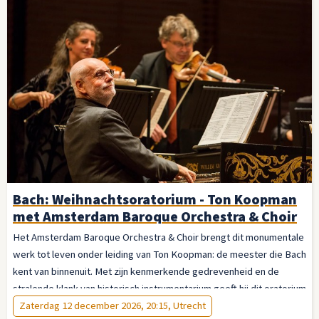
Bach: Weihnachtsoratorium - Ton Koopman
met Amsterdam Baroque Orchestra & Choir
Het Amsterdam Baroque Orchestra & Choir brengt dit monumentale
werk tot leven onder leiding van Ton Koopman: de meester die Bach
kent van binnenuit. Met zijn kenmerkende gedrevenheid en de
stralende klank van historisch instrumentarium geeft hij dit oratorium
de vanzelfsprekendheid van iets eeuwigs. Laat u meevoeren — van
Zaterdag 12 december 2026, 20:15, Utrecht