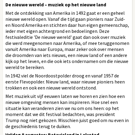
De nieuwe wereld – muziek op het nieuwe land
Met de ontdekking van Amerika in 1492 gaat er een geheel
nieuwe wereld open. Vanaf die tijd gaan pioniers naar Zuid-
en Noord Amerika en stichten daar hun eigen gemeenschap,
ieder met eigen achtergrond en bedoelingen. Deze
festivaleditie 'De nieuwe wereld' gaat dan ook over muziek
die werd meegenomen naar Amerika, of mee teruggenomen
vanuit Amerika naar Europa, maar zeker ook over mensen
die droomden van iets nieuws, een nieuw land of een andere
kijk op het leven, en die ook iets ondernamen om die nieuwe
wereld te bereiken.
In 1942 viel de Noordoostpolder droog en vanaf 1957 de
eerste Flevopolder. Nieuw land, waar nieuwe pioniers heen
trokken en ook een nieuwe wereld ontstond.
Met muziek uit vijf eeuwen laten we horen en zien hoe een
nieuwe omgeving mensen kan inspireren. Hoe snel een
situatie kan veranderen zien we nu om ons heen: op het
moment dat we dit festival bedachten, was president
Trump nog niet gekozen. Misschien juist goed om nu even in
de geschiedenis terug te duiken.
Vrijdag 8 augustus: Batavialand in Lelystad