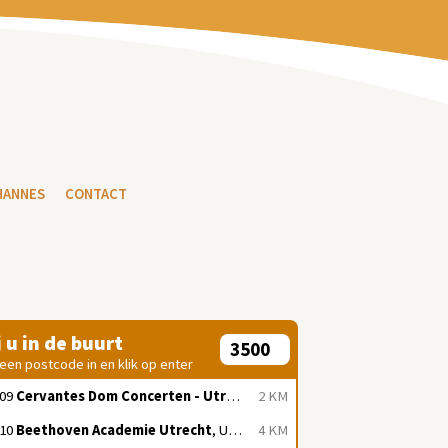
HANNES
CONTACT
j u in de buurt
 een postcode in en klik op enter
/09
Cervantes Dom Concerten - Utrecht
, Utrecht
2 KM
/10
Beethoven Academie Utrecht
, Utrecht
4 KM