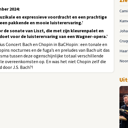
mber 2024:
Cami
muzikale en expressieve voordracht en een prachtige
Kam
en pakkende en mooie luisterervaring.’
r de sonate van Liszt, die met zijn kleurenpalet en
Joha
doet voor de luisterervaring van een Wagner-opera.’
Cruq
us Concert Bach en Chopin in BaCHopin : een tonale en
pins nocturnes en de fuga’s en preludes van Bach uit das
Haa
a tussen deze ogenschijnlijke totaal verschillende
Noor
e overeenkomsten op. En was het niet Chopin zelf die
d door J.S. Bach?!
Uit