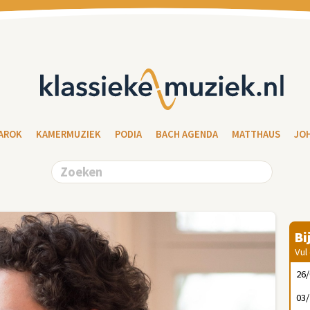
AROK
KAMERMUZIEK
PODIA
BACH AGENDA
MATTHAUS
JO
Bi
Vul
26
03