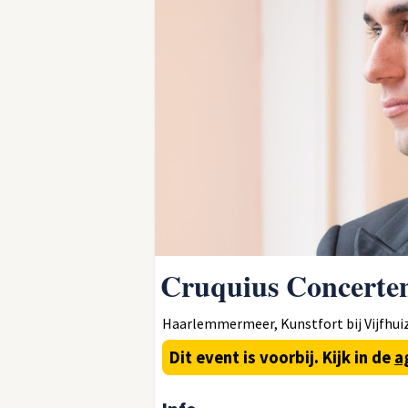
Cruquius Concerte
Haarlemmermeer, Kunstfort bij Vijfhuiz
Dit event is voorbij.
Kijk in de
a