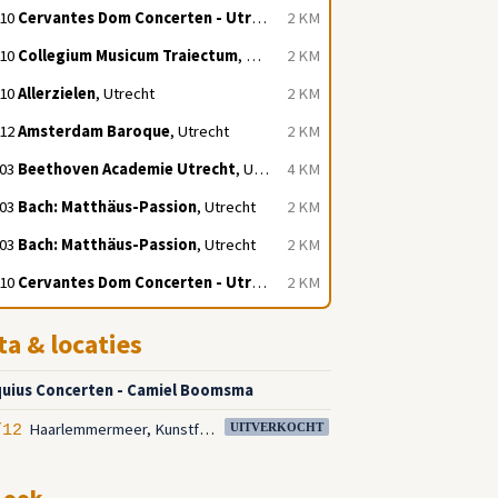
/10
Cervantes Dom Concerten - Utrecht
, Utrecht
2 KM
/10
Collegium Musicum Traiectum
, Utrecht
2 KM
/10
Allerzielen
, Utrecht
2 KM
/12
Amsterdam Baroque
, Utrecht
2 KM
/03
Beethoven Academie Utrecht
, Utrecht
4 KM
/03
Bach: Matthäus-Passion
, Utrecht
2 KM
/03
Bach: Matthäus-Passion
, Utrecht
2 KM
/10
Cervantes Dom Concerten - Utrecht
, Utrecht
2 KM
ta & locaties
uius Concerten - Camiel Boomsma
Haarlemmermeer, Kunstfort
/12
UITVERKOCHT
 ook