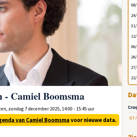
08
24
31
12
06
26
27
22
n - Camiel Boomsma
Da
Cruq
en, zondag 7 december 2025, 14:00 - 15:45 uur
07
genda van Camiel Boomsma
voor nieuwe data.
Zie