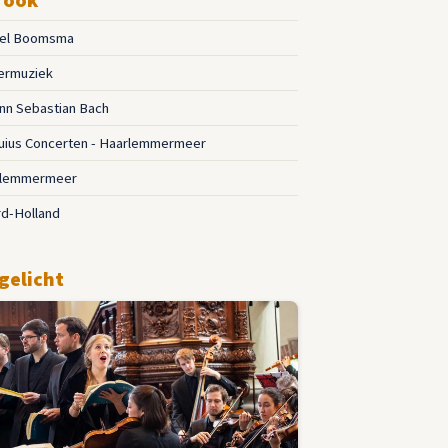
el Boomsma
ermuziek
nn Sebastian Bach
uius Concerten - Haarlemmermeer
rlemmermeer
d-Holland
gelicht