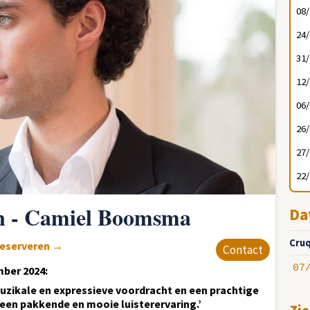
08
24
31
12
06
26
27
22
n - Camiel Boomsma
Da
Cruq
reserveren
→
Contact
07
mber 2024:
muzikale en expressieve voordracht en een prachtige
en pakkende en mooie luisterervaring.’
Zie