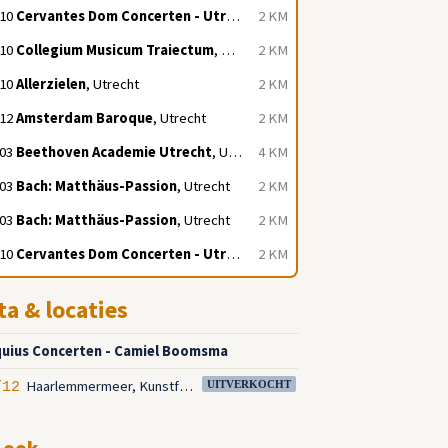
/10
Cervantes Dom Concerten - Utrecht
, Utrecht
2 KM
/10
Collegium Musicum Traiectum
, Utrecht
2 KM
/10
Allerzielen
, Utrecht
2 KM
/12
Amsterdam Baroque
, Utrecht
2 KM
/03
Beethoven Academie Utrecht
, Utrecht
4 KM
/03
Bach: Matthäus-Passion
, Utrecht
2 KM
/03
Bach: Matthäus-Passion
, Utrecht
2 KM
/10
Cervantes Dom Concerten - Utrecht
, Utrecht
2 KM
ta & locaties
uius Concerten - Camiel Boomsma
Haarlemmermeer, Kunstfort
/12
UITVERKOCHT
 ook