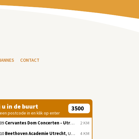
HANNES
CONTACT
j u in de buurt
 een postcode in en klik op enter
/09
Cervantes Dom Concerten - Utrecht
, Utrecht
2 KM
/10
Beethoven Academie Utrecht
, Utrecht
4 KM