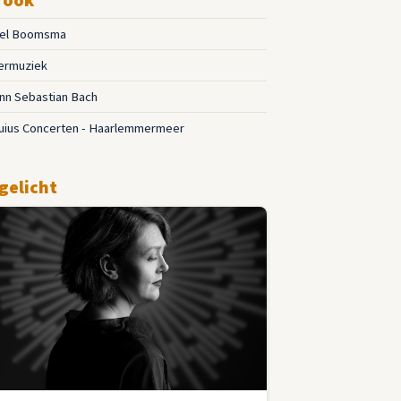
el Boomsma
ermuziek
nn Sebastian Bach
uius Concerten - Haarlemmermeer
gelicht