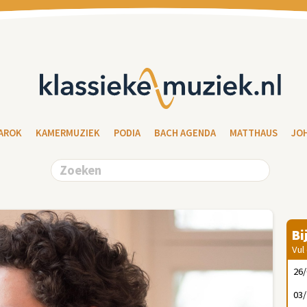
AROK
KAMERMUZIEK
PODIA
BACH AGENDA
MATTHAUS
JO
Bi
Vul
26
03