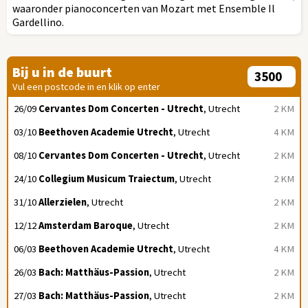
waaronder pianoconcerten van Mozart met Ensemble Il
Gardellino.
Bij u in de buurt
Vul een postcode in en klik op enter
26/09
Cervantes Dom Concerten - Utrecht
, Utrecht
2 KM
03/10
Beethoven Academie Utrecht
, Utrecht
4 KM
08/10
Cervantes Dom Concerten - Utrecht
, Utrecht
2 KM
24/10
Collegium Musicum Traiectum
, Utrecht
2 KM
31/10
Allerzielen
, Utrecht
2 KM
12/12
Amsterdam Baroque
, Utrecht
2 KM
06/03
Beethoven Academie Utrecht
, Utrecht
4 KM
26/03
Bach: Matthäus-Passion
, Utrecht
2 KM
27/03
Bach: Matthäus-Passion
, Utrecht
2 KM