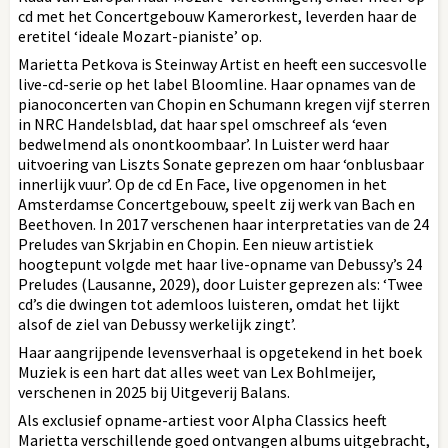
cd met het Concertgebouw Kamerorkest, leverden haar de
eretitel ‘ideale Mozart-pianiste’ op.
Marietta Petkova is Steinway Artist en heeft een succesvolle
live-cd-serie op het label Bloomline. Haar opnames van de
pianoconcerten van Chopin en Schumann kregen vijf sterren
in NRC Handelsblad, dat haar spel omschreef als ‘even
bedwelmend als onontkoombaar’. In Luister werd haar
uitvoering van Liszts Sonate geprezen om haar ‘onblusbaar
innerlijk vuur’. Op de cd En Face, live opgenomen in het
Amsterdamse Concertgebouw, speelt zij werk van Bach en
Beethoven. In 2017 verschenen haar interpretaties van de 24
Preludes van Skrjabin en Chopin. Een nieuw artistiek
hoogtepunt volgde met haar live-opname van Debussy’s 24
Preludes (Lausanne, 2029), door Luister geprezen als: ‘Twee
cd’s die dwingen tot ademloos luisteren, omdat het lijkt
alsof de ziel van Debussy werkelijk zingt’.
Haar aangrijpende levensverhaal is opgetekend in het boek
Muziek is een hart dat alles weet van Lex Bohlmeijer,
verschenen in 2025 bij Uitgeverij Balans.
Als exclusief opname-artiest voor Alpha Classics heeft
Marietta verschillende goed ontvangen albums uitgebracht,