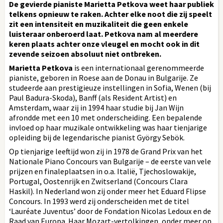
De gevierde pianiste Marietta Petkova weet haar publiek
telkens opnieuw te raken. Achter elke noot die zij speelt
zit een intensiteit en muzikaliteit die geen enkele
luisteraar onberoerd laat. Petkova nam al meerdere
keren plaats achter onze vleugel en mocht ook in dit
zevende seizoen absoluut niet ontbreken.
Marietta Petkova
is een internationaal gerenommeerde
pianiste, geboren in Roese aan de Donau in Bulgarije. Ze
studeerde aan prestigieuze instellingen in Sofia, Wenen (bij
Paul Badura-Skoda), Banff (als Resident Artist) en
Amsterdam, waar zij in 1994 haar studie bij Jan Wijn
afrondde met een 10 met onderscheiding. Een bepalende
invloed op haar muzikale ontwikkeling was haar tienjarige
opleiding bij de legendarische pianist György Sebök.
Op tienjarige leeftijd won zij in 1978 de Grand Prix van het
Nationale Piano Concours van Bulgarije – de eerste van vele
prijzen en finaleplaatsen in o.a. Italië, Tjechoslowakije,
Portugal, Oostenrijk en Zwitserland (Concours Clara
Haskil). In Nederland won zij onder meer het Eduard Flipse
Concours. In 1993 werd zij onderscheiden met de titel
‘Lauréate Juventus’ door de Fondation Nicolas Ledoux en de
Raad van Europa. Haar Mozart-vertolkingen, onder meer op