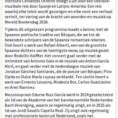
Instituto Cervantes Utrecht nodigt u uit voor een literaire-
muzikale reis door Spanje en Latijns-Amerika. Een reis
waarbij elke tekst wordt gezongen en elke noot een verhaal
vertelt, ter viering van de kracht van woorden en muziek op
Wereld Boekendag 2026.
Tijdens dit uitgelezen programma maakt u kennis met de
Spaanse poëtische traditie van Bécquer, die we tot de
bekendste schrijvers van de Spaanse romantiek rekenen.
Ook hoort u werk van Rafael Alberti, een van de grootste
Spaanse dichters van de twintigste eeuw, op muziek gezet
door Rodolfo Halffter. Het concert gaat verder met de
intimiteit van Antonio Gala in de muziek van Anton García
Abril, en gaat verder met de hedendaagse muziek van
Jonatan Sánchez Santianes, die de poëzie van Bécquer, Pino
Ojeda en Dulce María Loynaz verklankt. Ten slotte hoort u
werk van Ernesto Lecuona, Modesta Bor, Carlos Guastavino
en Ariel Ramirez.
Mezzosopraan Edurne Ruiz García werd in 2024 geselecteerd
als lid van de Akademie van het barokensemble Nederlandse
Bach Vereniging, waarin ze regelmatig zingt, en in 2025 als
lid van Jordi Savalls Capella Real. Zij zingt ook regelmatig
met professionele koren uit Nederland, zoals het