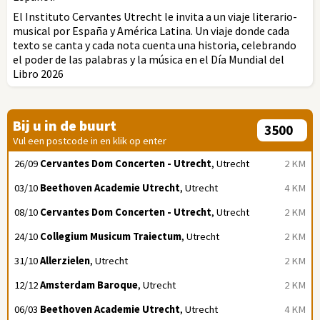
El Instituto Cervantes Utrecht le invita a un viaje literario-
musical por España y América Latina. Un viaje donde cada
texto se canta y cada nota cuenta una historia, celebrando
el poder de las palabras y la música en el Día Mundial del
Libro 2026
Bij u in de buurt
Vul een postcode in en klik op enter
26/09
Cervantes Dom Concerten - Utrecht
, Utrecht
2 KM
03/10
Beethoven Academie Utrecht
, Utrecht
4 KM
08/10
Cervantes Dom Concerten - Utrecht
, Utrecht
2 KM
24/10
Collegium Musicum Traiectum
, Utrecht
2 KM
31/10
Allerzielen
, Utrecht
2 KM
12/12
Amsterdam Baroque
, Utrecht
2 KM
06/03
Beethoven Academie Utrecht
, Utrecht
4 KM