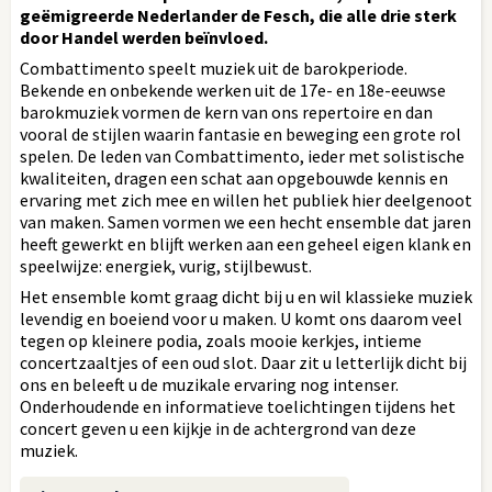
geëmigreerde Nederlander de Fesch, die alle drie sterk
door Handel werden beïnvloed.
Combattimento speelt muziek uit de barokperiode.
Bekende en onbekende werken uit de 17e- en 18e-eeuwse
barokmuziek vormen de kern van ons repertoire en dan
vooral de stijlen waarin fantasie en beweging een grote rol
spelen. De leden van Combattimento, ieder met solistische
kwaliteiten, dragen een schat aan opgebouwde kennis en
ervaring met zich mee en willen het publiek hier deelgenoot
van maken. Samen vormen we een hecht ensemble dat jaren
heeft gewerkt en blijft werken aan een geheel eigen klank en
speelwijze: energiek, vurig, stijlbewust.
Het ensemble komt graag dicht bij u en wil klassieke muziek
levendig en boeiend voor u maken. U komt ons daarom veel
tegen op kleinere podia, zoals mooie kerkjes, intieme
concertzaaltjes of een oud slot. Daar zit u letterlijk dicht bij
ons en beleeft u de muzikale ervaring nog intenser.
Onderhoudende en informatieve toelichtingen tijdens het
concert geven u een kijkje in de achtergrond van deze
muziek.