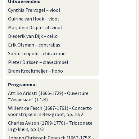
Uitvoerenden
:
Cynthia Freivogel – viool
Quirine van Hoek – viool
Marjolein Dispa – altviool
Diederik van Dijk – cello
Erik Olsman – contrabas
Sören Leupold – chitarrone
Pieter Dirksen – clavecimbel
Bram Kreeftmeijer – hobo
Programma
:
Attilio Ariosti (1666-1729) - Ouverture
“Vespesian” (1724)
Willem de Fesch (1687-1761) - Concerto
voor strijkers in Bes-groot, op. 10/2
Charles Avison (1709-1770) - Triosonate
in g-klein, op 1/3
Johann Christoph Pepusch (1667-1752) -