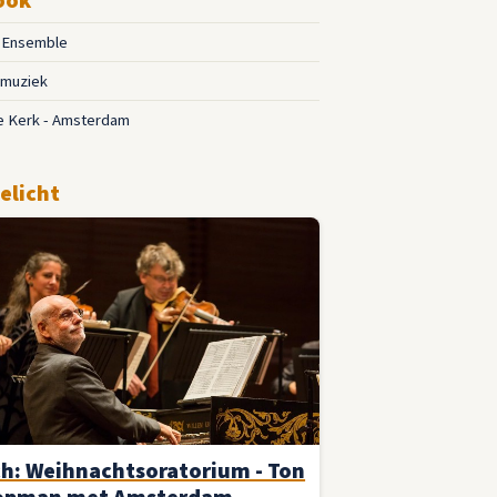
o Ensemble
muziek
e Kerk - Amsterdam
elicht
h: Weihnachtsoratorium - Ton
opman met Amsterdam