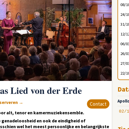
08/1
24/1
31/1
12/1
06/0
26/0
27/0
22/1
as Lied von der Erde
Dat
Apoll
eserveren
→
Contact
02/
voor alt, tenor en kamermuziekensemble.
de genadeloosheid en ook de eindigheid of
isschien wel het meest persoonlijke en belangrijkste
Zie 