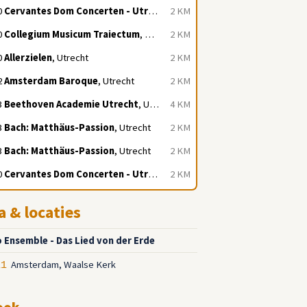
0
Cervantes Dom Concerten - Utrecht
, Utrecht
2 KM
0
Collegium Musicum Traiectum
, Utrecht
2 KM
0
Allerzielen
, Utrecht
2 KM
2
Amsterdam Baroque
, Utrecht
2 KM
3
Beethoven Academie Utrecht
, Utrecht
4 KM
3
Bach: Matthäus-Passion
, Utrecht
2 KM
3
Bach: Matthäus-Passion
, Utrecht
2 KM
0
Cervantes Dom Concerten - Utrecht
, Utrecht
2 KM
a & locaties
o Ensemble - Das Lied von der Erde
Amsterdam, Waalse Kerk
11
ook