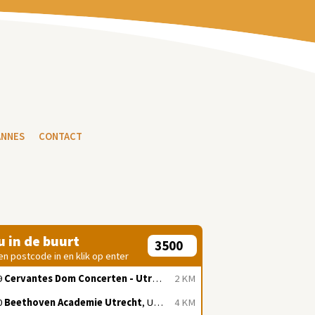
ANNES
CONTACT
 u in de buurt
en postcode in en klik op enter
9
Cervantes Dom Concerten - Utrecht
, Utrecht
2 KM
0
Beethoven Academie Utrecht
, Utrecht
4 KM