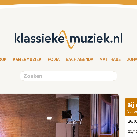
ROK
KAMERMUZIEK
PODIA
BACH AGENDA
MATTHAUS
JOH
Bij
Vul e
26/0
03/1