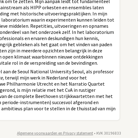
nk om te zetten. Mijn aanpak leidt tot fundamenteel
mainstream als HIPP orkesten en ensembles laten
nding met historische uitvoeringspraktijken. In mijn
t laboratorium waarin experimenten kunnen leiden tot
sieve middelen. Repetities, uitvoeringen en opnames
nderdeel van het onderzoek zelf. In het laboratorium
ofessionals en ervaren deskundigen hun kennis,
langrijk gebleken als het gaat om het vinden van paden
ten zijn in meerdere opzichten belangrijk in deze
een open klimaat waarbinnen nieuwe ontdekkingen
tale rol in de verspreiding van de bevindingen.
el aan de Seoul National University Seoul, als professor
e,
terwijl mijn werk in Nederland voor het
we Philharmonie Utrecht en het Narratio Quartet
gerond, is mijn relatie met het CvA in rustiger
van de complete Beethoven strijkkwartetten met het
p periode-instrumenten) succesvol afgerond en
 ambitieus plan voor te stellen in de thuisstad van mijn
Algemene voorwaarden en Privacy statement
• KVK 30196833