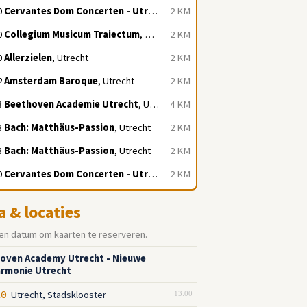
0
Cervantes Dom Concerten - Utrecht
, Utrecht
2 KM
0
Collegium Musicum Traiectum
, Utrecht
2 KM
0
Allerzielen
, Utrecht
2 KM
2
Amsterdam Baroque
, Utrecht
2 KM
3
Beethoven Academie Utrecht
, Utrecht
4 KM
3
Bach: Matthäus-Passion
, Utrecht
2 KM
3
Bach: Matthäus-Passion
, Utrecht
2 KM
0
Cervantes Dom Concerten - Utrecht
, Utrecht
2 KM
a & locaties
en datum om kaarten te reserveren.
oven Academy Utrecht - Nieuwe
armonie Utrecht
Utrecht, Stadsklooster
10
13:00