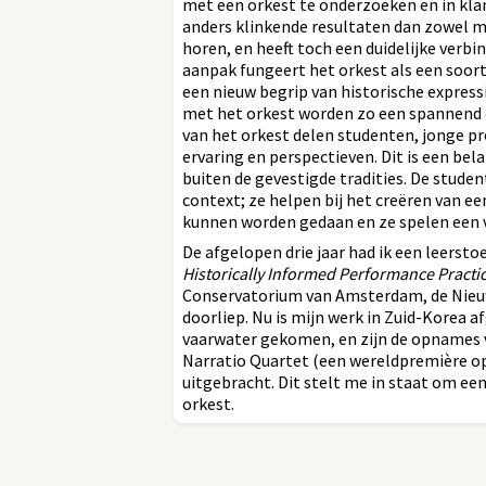
met een orkest te onderzoeken en in kla
anders klinkende resultaten dan zowel 
horen, en heeft toch een duidelijke verbi
aanpak fungeert het orkest als een soor
een nieuw begrip van historische expres
met het orkest worden zo een spannend o
van het orkest delen studenten, jonge pr
ervaring en perspectieven. Dit is een be
buiten de gevestigde tradities. De studen
context; ze helpen bij het creëren van 
kunnen worden gedaan en ze spelen een vi
De afgelopen drie jaar had ik een leersto
Historically Informed Performance Practic
Conservatorium van Amsterdam, de Nieu
doorliep. Nu is mijn werk in Zuid-Korea af
vaarwater gekomen, en zijn de opnames 
Narratio Quartet (een wereldpremière o
uitgebracht. Dit stelt me in staat om een
orkest.