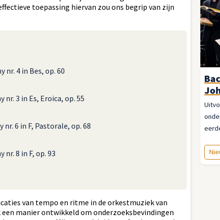
ffectieve toepassing hiervan zou ons begrip van zijn
nr. 4 in Bes, op. 60
Bac
Joh
nr. 3 in Es, Eroica, op. 55
Uitvo
onde
nr. 6 in F, Pastorale, op. 68
eerde
Nie
nr. 8 in F, op. 93
caties van tempo en ritme in de orkestmuziek van
 ik een manier ontwikkeld om onderzoeksbevindingen