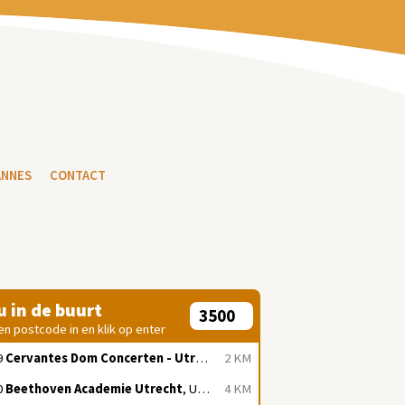
ANNES
CONTACT
 u in de buurt
en postcode in en klik op enter
9
Cervantes Dom Concerten - Utrecht
, Utrecht
2 KM
0
Beethoven Academie Utrecht
, Utrecht
4 KM