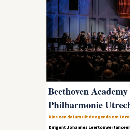
Beethoven Academy 
Philharmonie Utrec
Kies een datum uit de agenda om te r
Dirigent Johannes Leertouwer lancee