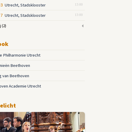
Utrecht, Stadsklooster
03
13:00
Utrecht, Stadsklooster
07
13:00
j
(2)
ook
 Philharmonie Utrecht
nieën Beethoven
g van Beethoven
oven Academie Utrecht
elicht