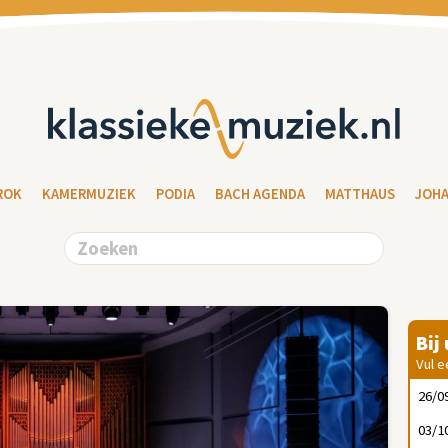
ROK
KAMERMUZIEK
PODIA
BACH AGENDA
MATTHAUS
JOH
Bij
Vul e
26/0
03/1