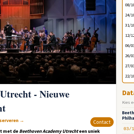
08/1
24/1
31/1
12/1
06/0
26/0
27/0
22/1
Utrecht - Nieuwe
Dat
Kies e
ht
Beeth
Philh
eserveren
→
Contact
03/
rt met de
Beethoven Academy Utrecht
een uniek