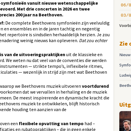
n-symfonieën vanuit nieuwe wetenschappelijke
06/
evoerd. Met drie concerten in 2026 en twee
precies 200 jaar na Beethoven.
03/
ef:
De complete Beethovens symfonieën zijn veelvuldig
Voorbi
n en ensembles en in de jaren tachtig en negentig
 repertoire is sindsdien herhaaldelijk herzien. Je zou
nadering weinig nieuws kan opleveren.
Dat zou echter
Zie 
is van de uitvoeringspraktijken
uit de klassieke en
Nieuwe
d. We weten nu dat veel van de conventies die werden
Symfo
nstrumenten — strikte tempo’s, inflexibele ritmes,
culaties — wezenlijk in strijd zijn met wat Beethoven
Ludwi
Beeth
n waarop we Beethovens muziek uitvoeren
voortdurend
oorkomen dat we vervallen in herhaling en de muziek
omeen. De meest inspirerende en dynamische kracht die
ethovens muziek te ontwikkelen, blijft historisch
Uitg
kende houding ten aanzien van de
hoven een
flexibele opvatting van tempo
had –
icaties en rubatopraktijken – die in geen enkele