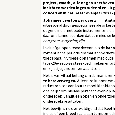
project, waarbij alle negen Beethove
inzichten worden ingestudeerd en uitg
concerten in het Beethovenjaar 2027 - 
Johannes Leertouwer over zijn initiati
uitgevoerd door gespecialiseerde orkeste
opgenomen met oude instrumenten, en het
daarom kunnen denken dat een nieuwe be
een grote vergissing zijn.
In de afgelopen twee decennia is de
kenn
romantische periode dramatisch verbeter
toegepast in vroege opnamen met oude i
late-20e-eeuwse streektechnieken en arti
en zijn tijdgenoten verwachtten.
Het is van vitaal belang om de maniere
te heroverwegen.
Alleen zo kunnen we v
reduceren tot een louter mooi klankfen
ons helpt om nieuwe perspectieven op Be
onderzoek. Vanuit een open en onderzoe
onderzoeksresultaten.
Het bewijs is nu overweldigend dat Beet
inclusief een breed scala aan tempomodif