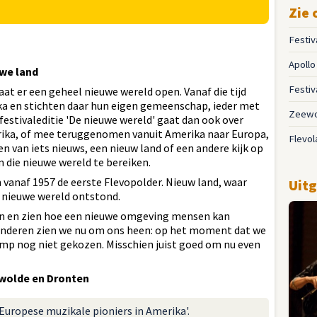
Zie 
Festiv
Apoll
uwe land
Festiv
at er een geheel nieuwe wereld open. Vanaf die tijd
ka en stichten daar hun eigen gemeenschap, ieder met
Zeewo
estivaleditie 'De nieuwe wereld' gaat dan ook over
ka, of mee teruggenomen vanuit Amerika naar Europa,
Flevol
 van iets nieuws, een nieuw land of een andere kijk op
 die nieuwe wereld te bereiken.
 vanaf 1957 de eerste Flevopolder. Nieuw land, waar
Uitg
 nieuwe wereld ontstond.
ren en zien hoe een nieuwe omgeving mensen kan
eranderen zien we nu om ons heen: op het moment dat we
ump nog niet gekozen. Misschien juist goed om nu even
ewolde en Dronten
Europese muzikale pioniers in Amerika'.