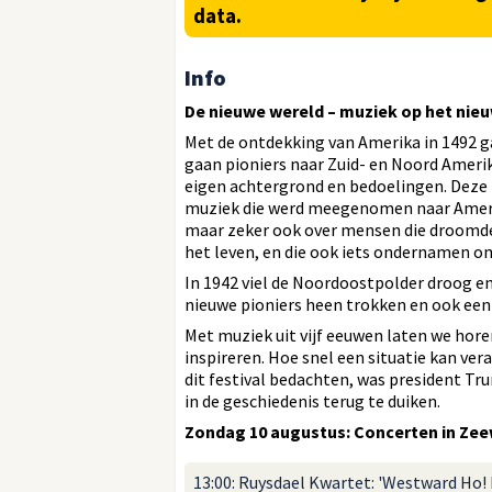
data.
Info
De nieuwe wereld – muziek op het nie
Met de ontdekking van Amerika in 1492 ga
gaan pioniers naar Zuid- en Noord Ameri
eigen achtergrond en bedoelingen. Deze f
muziek die werd meegenomen naar Ameri
maar zeker ook over mensen die droomden
het leven, en die ook iets ondernamen om
In 1942 viel de Noordoostpolder droog en
nieuwe pioniers heen trokken en ook een
Met muziek uit vijf eeuwen laten we ho
inspireren. Hoe snel een situatie kan v
dit festival bedachten, was president Tr
in de geschiedenis terug te duiken.
Zondag 10 augustus: Concerten in Ze
13:00: Ruysdael Kwartet: 'Westward Ho! 