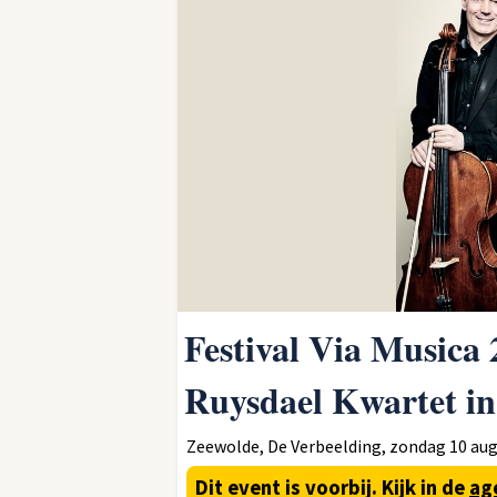
Festival Via Musica
Ruysdael Kwartet i
Zeewolde, De Verbeelding, zondag 10 augu
Dit event is voorbij.
Kijk in de
ag