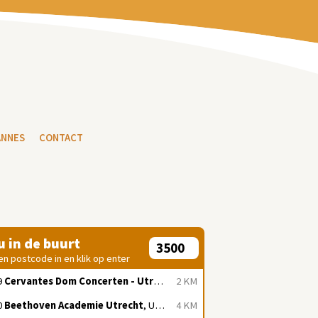
ANNES
CONTACT
 u in de buurt
en postcode in en klik op enter
9
Cervantes Dom Concerten - Utrecht
, Utrecht
2 KM
0
Beethoven Academie Utrecht
, Utrecht
4 KM