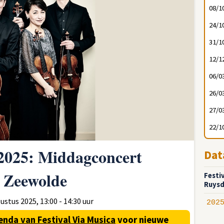
08/1
24/1
31/1
12/1
06/0
26/0
27/0
22/1
 2025: Middagconcert
Dat
n Zeewolde
Festi
Ruysd
stus 2025, 13:00 - 14:30 uur
202
enda van Festival Via Musica
voor nieuwe