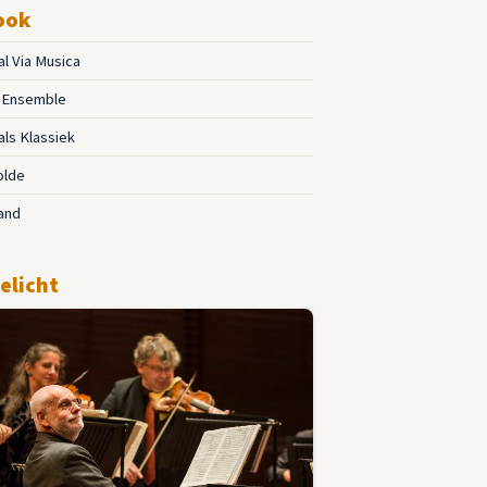
ook
al Via Musica
o Ensemble
als Klassiek
lde
and
elicht