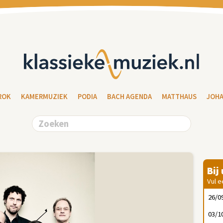
ROK
KAMERMUZIEK
PODIA
BACH AGENDA
MATTHAUS
JOH
Bij
Vul e
26/0
03/1