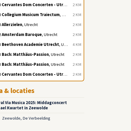
0
Cervantes Dom Concerten - Utrecht
, Utrecht
2 KM
0
Collegium Musicum Traiectum
, Utrecht
2 KM
0
Allerzielen
, Utrecht
2 KM
2
Amsterdam Baroque
, Utrecht
2 KM
3
Beethoven Academie Utrecht
, Utrecht
4 KM
3
Bach: Matthäus-Passion
, Utrecht
2 KM
3
Bach: Matthäus-Passion
, Utrecht
2 KM
0
Cervantes Dom Concerten - Utrecht
, Utrecht
2 KM
a & locaties
val Via Musica 2025: Middagconcert
ael Kwartet in Zeewolde
Zeewolde, De Verbeelding
5