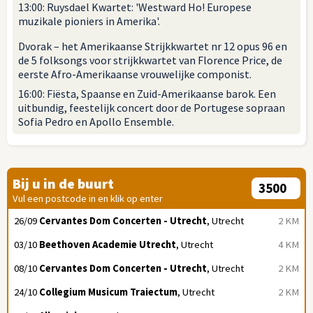
13:00: Ruysdael Kwartet: 'Westward Ho! Europese
muzikale pioniers in Amerika'.
Dvorak – het Amerikaanse Strijkkwartet nr 12 opus 96 en
de 5 folksongs voor strijkkwartet van Florence Price, de
eerste Afro-Amerikaanse vrouwelijke componist.
16:00: Fiësta, Spaanse en Zuid-Amerikaanse barok. Een
uitbundig, feestelijk concert door de Portugese sopraan
Sofia Pedro en Apollo Ensemble.
Bij u in de buurt
Vul een postcode in en klik op enter
26/09
Cervantes Dom Concerten - Utrecht
, Utrecht
2 KM
03/10
Beethoven Academie Utrecht
, Utrecht
4 KM
08/10
Cervantes Dom Concerten - Utrecht
, Utrecht
2 KM
24/10
Collegium Musicum Traiectum
, Utrecht
2 KM