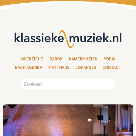
OVERZICHT
BAROK
KAMERMUZIEK
PODIA
BACH AGENDA
MATTHAUS
JOHANNES
CONTACT