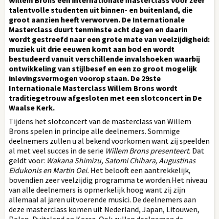
talentvolle studenten uit binnen- en buitenland, die
groot aanzien heeft verworven. De Internationale
Masterclass duurt tenminste acht dagen en daarin
wordt gestreefd naar een grote mate van veelzijdigheid:
muziek uit drie eeuwen komt aan bod en wordt
bestudeerd vanuit verschillende invalshoeken waarbij
ontwikkeling van stijlbesef en een zo groot mogelijk
inlevingsvermogen voorop staan. De 29ste
Internationale Masterclass Willem Brons wordt
traditiegetrouw afgesloten met een slotconcert in De
Waalse Kerk.
Tijdens het slotconcert van de masterclass van Willem
Brons spelen in principe alle deelnemers. Sommige
deelnemers zullen u al bekend voorkomen want zij speelden
al met veel succes in de serie
Willem Brons presenteert.
Dat
geldt voor:
Wakana Shimizu, Satomi Chihara, Augustinas
Eidukonis en Martin Oei.
Het belooft een aantrekkelijk,
bovendien zeer veelzijdig programma te worden.Het niveau
van alle deelnemers is opmerkelijk hoog want zij zijn
allemaal al jaren uitvoerende musici. De deelnemers aan
deze masterclass komen uit Nederland, Japan, Litouwen,
Polen, Duitsland en Korea. Ook zullen deelnemen de