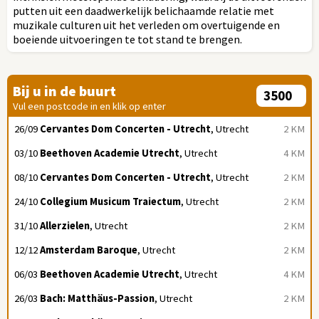
putten uit een daadwerkelijk belichaamde relatie met
muzikale culturen uit het verleden om overtuigende en
boeiende uitvoeringen te tot stand te brengen.
Bij u in de buurt
Vul een postcode in en klik op enter
26/09
Cervantes Dom Concerten - Utrecht
, Utrecht
2 KM
03/10
Beethoven Academie Utrecht
, Utrecht
4 KM
08/10
Cervantes Dom Concerten - Utrecht
, Utrecht
2 KM
24/10
Collegium Musicum Traiectum
, Utrecht
2 KM
31/10
Allerzielen
, Utrecht
2 KM
12/12
Amsterdam Baroque
, Utrecht
2 KM
06/03
Beethoven Academie Utrecht
, Utrecht
4 KM
26/03
Bach: Matthäus-Passion
, Utrecht
2 KM