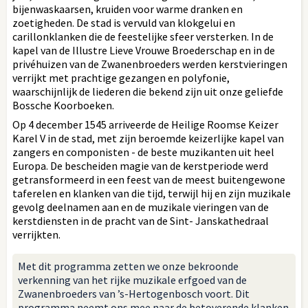
bijenwaskaarsen, kruiden voor warme dranken en
zoetigheden. De stad is vervuld van klokgelui en
carillonklanken die de feestelijke sfeer versterken. In de
kapel van de Illustre Lieve Vrouwe Broederschap en in de
privéhuizen van de Zwanenbroeders werden kerstvieringen
verrijkt met prachtige gezangen en polyfonie,
waarschijnlijk de liederen die bekend zijn uit onze geliefde
Bossche Koorboeken.
Op 4 december 1545 arriveerde de Heilige Roomse Keizer
Karel V in de stad, met zijn beroemde keizerlijke kapel van
zangers en componisten - de beste muzikanten uit heel
Europa. De bescheiden magie van de kerstperiode werd
getransformeerd in een feest van de meest buitengewone
taferelen en klanken van die tijd, terwijl hij en zijn muzikale
gevolg deelnamen aan en de muzikale vieringen van de
kerstdiensten in de pracht van de Sint- Janskathedraal
verrijkten.
Met dit programma zetten we onze bekroonde
verkenning van het rijke muzikale erfgoed van de
Zwanenbroeders van ’s-Hertogenbosch voort. Dit
programma neemt ons mee naar de betoverende klanken