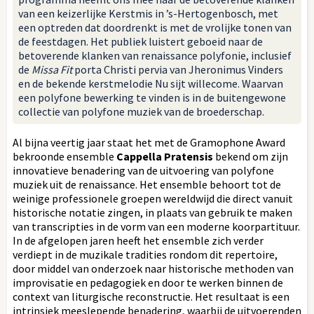
van een keizerlijke Kerstmis in ’s-Hertogenbosch, met
een optreden dat doordrenkt is met de vrolijke tonen van
de feestdagen. Het publiek luistert geboeid naar de
betoverende klanken van renaissance polyfonie, inclusief
de
Missa Fit
porta Christi pervia van Jheronimus Vinders
en de bekende kerstmelodie Nu sijt willecome. Waarvan
een polyfone bewerking te vinden is in de buitengewone
collectie van polyfone muziek van de broederschap.
Al bijna veertig jaar staat het met de Gramophone Award
bekroonde ensemble
Cappella Pratensis
bekend om zijn
innovatieve benadering van de uitvoering van polyfone
muziek uit de renaissance. Het ensemble behoort tot de
weinige professionele groepen wereldwijd die direct vanuit
historische notatie zingen, in plaats van gebruik te maken
van transcripties in de vorm van een moderne koorpartituur.
In de afgelopen jaren heeft het ensemble zich verder
verdiept in de muzikale tradities rondom dit repertoire,
door middel van onderzoek naar historische methoden van
improvisatie en pedagogiek en door te werken binnen de
context van liturgische reconstructie. Het resultaat is een
intrinsiek meeslepende benadering, waarbij de uitvoerenden