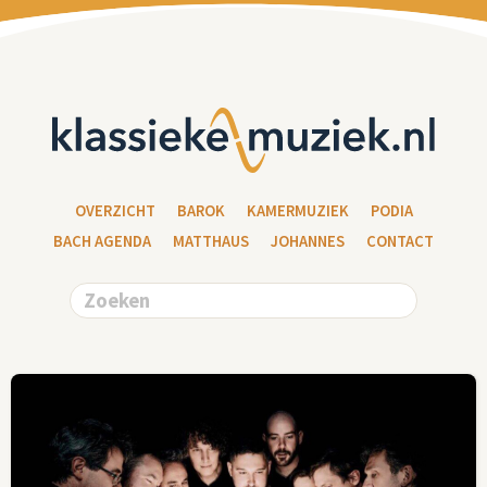
OVERZICHT
BAROK
KAMERMUZIEK
PODIA
BACH AGENDA
MATTHAUS
JOHANNES
CONTACT