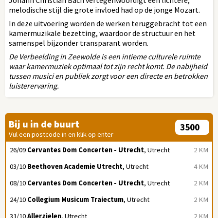
melodische stijl die grote invloed had op de jonge Mozart.
In deze uitvoering worden de werken teruggebracht tot een
kamermuzikale bezetting, waardoor de structuur en het
samenspel bijzonder transparant worden.
De Verbeelding in Zeewolde is een intieme culturele ruimte
waar kamermuziek optimaal tot zijn recht komt. De nabijheid
tussen musici en publiek zorgt voor een directe en betrokken
luisterervaring.
Bij u in de buurt
Vul een postcode in en klik op enter
26/09
Cervantes Dom Concerten - Utrecht
, Utrecht
2 KM
03/10
Beethoven Academie Utrecht
, Utrecht
4 KM
08/10
Cervantes Dom Concerten - Utrecht
, Utrecht
2 KM
24/10
Collegium Musicum Traiectum
, Utrecht
2 KM
31/10
Allerzielen
, Utrecht
2 KM