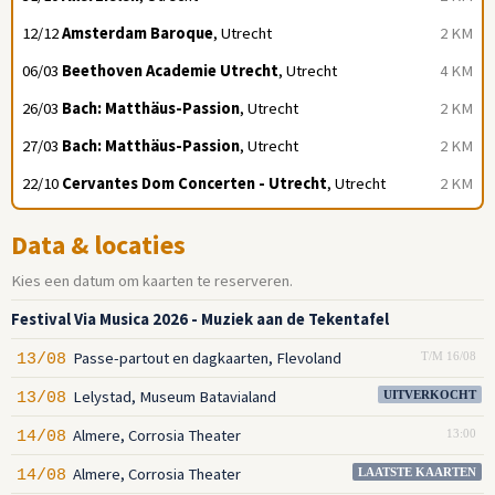
12/12
Amsterdam Baroque
, Utrecht
2 KM
06/03
Beethoven Academie Utrecht
, Utrecht
4 KM
26/03
Bach: Matthäus-Passion
, Utrecht
2 KM
27/03
Bach: Matthäus-Passion
, Utrecht
2 KM
22/10
Cervantes Dom Concerten - Utrecht
, Utrecht
2 KM
Data & locaties
Kies een datum om kaarten te reserveren.
Festival Via Musica 2026 - Muziek aan de Tekentafel
Passe-partout en dagkaarten, Flevoland
13/08
T/M 16/08
Lelystad, Museum Batavialand
13/08
UITVERKOCHT
Almere, Corrosia Theater
14/08
13:00
Almere, Corrosia Theater
14/08
LAATSTE KAARTEN