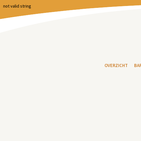
not valid string
OVERZICHT
BA